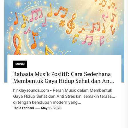
MUSIK
Rahasia Musik Positif: Cara Sederhana
Membentuk Gaya Hidup Sehat dan Anti
Stres
hinkleysounds.com - Peran Musik dalam Membentuk
Gaya Hidup Sehat dan Anti Stres kini semakin terasa
di tengah kehidupan modern yang...
Tania Febriani
May 15, 2026