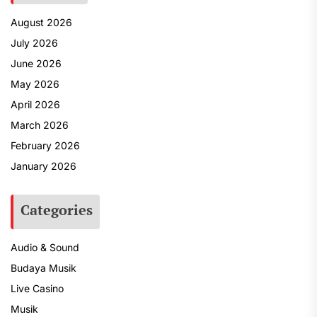
August 2026
July 2026
June 2026
May 2026
April 2026
March 2026
February 2026
January 2026
Categories
Audio & Sound
Budaya Musik
Live Casino
Musik