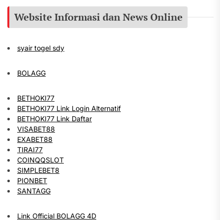
Website Informasi dan News Online
syair togel sdy
BOLAGG
BETHOKI77
BETHOKI77 Link Login Alternatif
BETHOKI77 Link Daftar
VISABET88
EXABET88
TIRAI77
COINQQSLOT
SIMPLEBET8
PIONBET
SANTAGG
Link Official BOLAGG 4D