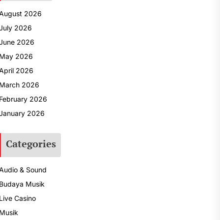
August 2026
July 2026
June 2026
May 2026
April 2026
March 2026
February 2026
January 2026
Categories
Audio & Sound
Budaya Musik
Live Casino
Musik