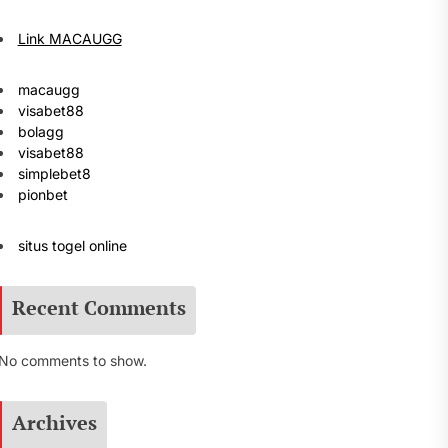
Link MACAUGG
macaugg
visabet88
bolagg
visabet88
simplebet8
pionbet
situs togel online
Recent Comments
No comments to show.
Archives