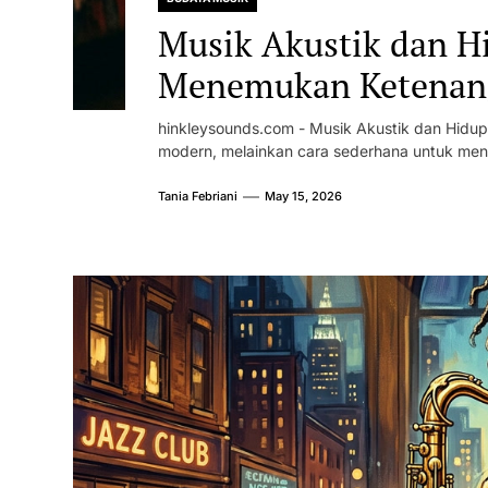
Musik Akustik dan H
Menemukan Ketenang
yang Bising
hinkleysounds.com - Musik Akustik dan Hidup 
modern, melainkan cara sederhana untuk men
Tania Febriani
May 15, 2026