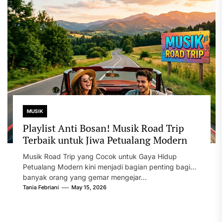
MUSIK
Playlist Anti Bosan! Musik Road Trip
Terbaik untuk Jiwa Petualang Modern
Musik Road Trip yang Cocok untuk Gaya Hidup
Petualang Modern kini menjadi bagian penting bagi
banyak orang yang gemar mengejar...
Tania Febriani
May 15, 2026