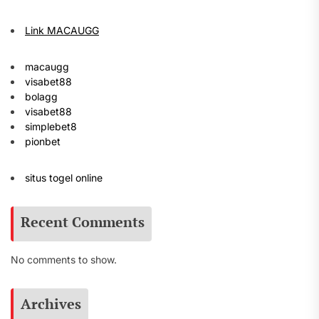
Link MACAUGG
macaugg
visabet88
bolagg
visabet88
simplebet8
pionbet
situs togel online
Recent Comments
No comments to show.
Archives