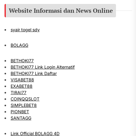
Website Informasi dan News Online
syair togel sdy
BOLAGG
BETHOKI77
BETHOKI77 Link Login Alternatif
BETHOKI77 Link Daftar
VISABET88
EXABET88
TIRAI77
COINQQSLOT
SIMPLEBET8
PIONBET
SANTAGG
Link Official BOLAGG 4D