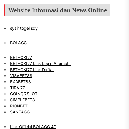
Website Informasi dan News Online
syair togel sdy
BOLAGG
BETHOKI77
BETHOKI77 Link Login Alternatif
BETHOKI77 Link Daftar
VISABET88
EXABET88
TIRAI77
COINQQSLOT
SIMPLEBET8
PIONBET
SANTAGG
Link Official BOLAGG 4D