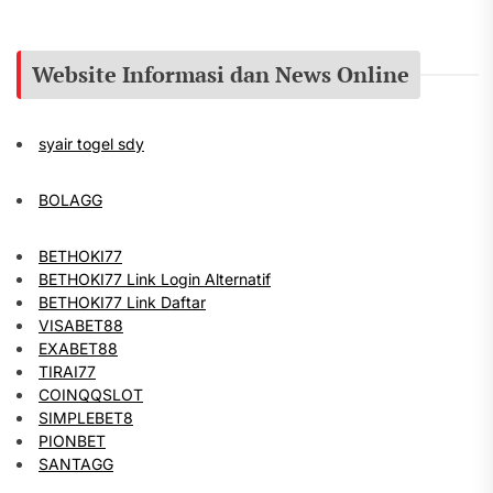
Website Informasi dan News Online
syair togel sdy
BOLAGG
BETHOKI77
BETHOKI77 Link Login Alternatif
BETHOKI77 Link Daftar
VISABET88
EXABET88
TIRAI77
COINQQSLOT
SIMPLEBET8
PIONBET
SANTAGG