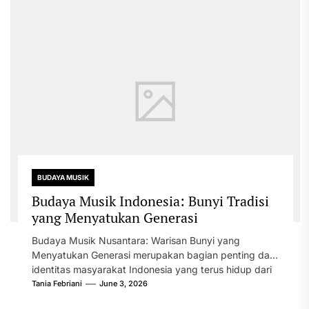
BUDAYA MUSIK
Budaya Musik Indonesia: Bunyi Tradisi
yang Menyatukan Generasi
Budaya Musik Nusantara: Warisan Bunyi yang
Menyatukan Generasi merupakan bagian penting dari
identitas masyarakat Indonesia yang terus hidup dari
masa...
Tania Febriani
June 3, 2026