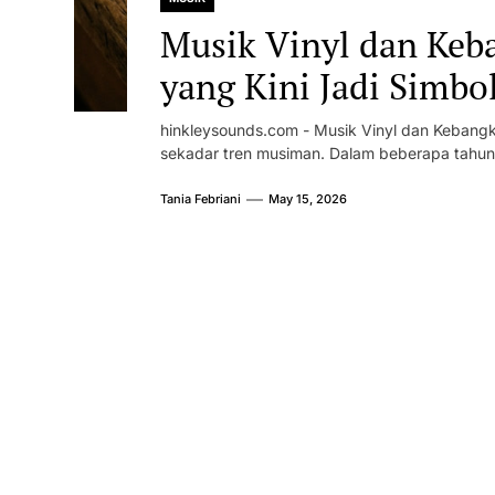
Musik Vinyl dan Keb
yang Kini Jadi Simbo
hinkleysounds.com - Musik Vinyl dan Kebangk
sekadar tren musiman. Dalam beberapa tahun t
Tania Febriani
May 15, 2026