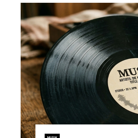
MUSIK