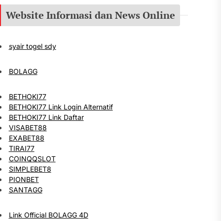
Website Informasi dan News Online
syair togel sdy
BOLAGG
BETHOKI77
BETHOKI77 Link Login Alternatif
BETHOKI77 Link Daftar
VISABET88
EXABET88
TIRAI77
COINQQSLOT
SIMPLEBET8
PIONBET
SANTAGG
Link Official BOLAGG 4D