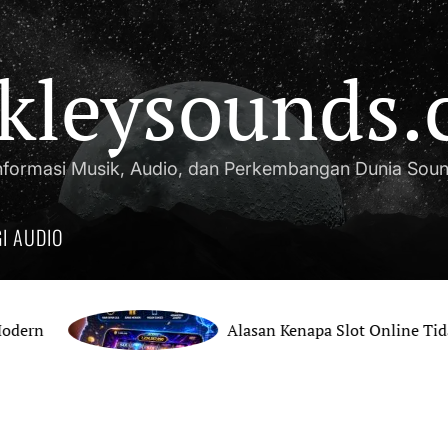
kleysounds
nformasi Musik, Audio, dan Perkembangan Dunia Sou
I AUDIO
Alasan Kenapa Slot Online Tidak Per