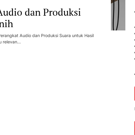
Audio dan Produksi
rnih
erangkat Audio dan Produksi Suara untuk Hasil
 relevan...