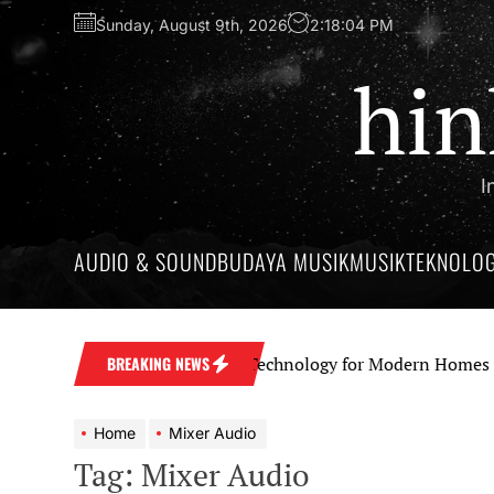
Skip
Sunday, August 9th, 2026
2:18:04 PM
to
the
hin
content
I
AUDIO & SOUND
BUDAYA MUSIK
MUSIK
TEKNOLOG
Renewable Energy Technology for Modern Homes and B
BREAKING NEWS
Home
Mixer Audio
Tag:
Mixer Audio