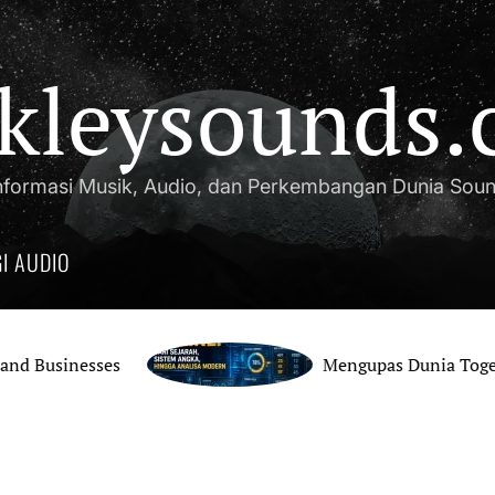
kleysounds
nformasi Musik, Audio, dan Perkembangan Dunia Sou
I AUDIO
usinesses
Mengupas Dunia Togel Onli