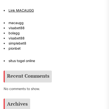
Link MACAUGG
macaugg
visabet88
bolagg
visabet88
simplebet8
pionbet
situs togel online
Recent Comments
No comments to show.
Archives