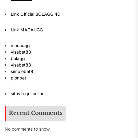
Link Official BOLAGG 4D
Link MACAUGG
macaugg
visabet88
bolagg
visabet88
simplebet8
pionbet
situs togel online
Recent Comments
No comments to show.