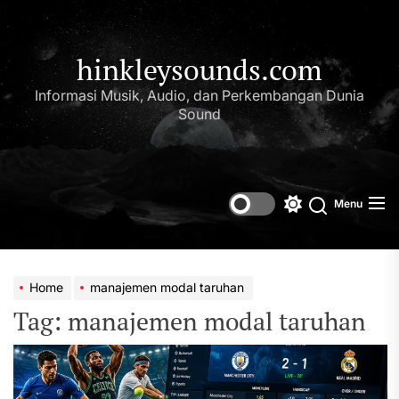
Skip
to
the
hinkleysounds.com
content
Informasi Musik, Audio, dan Perkembangan Dunia
Sound
Menu
Switch
Search
color
mode
Home
manajemen modal taruhan
Tag:
manajemen modal taruhan