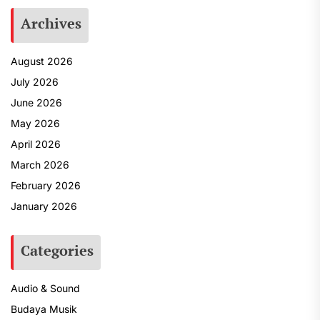
Archives
August 2026
July 2026
June 2026
May 2026
April 2026
March 2026
February 2026
January 2026
Categories
Audio & Sound
Budaya Musik