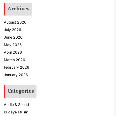
Archives
August 2026
July 2026
June 2026
May 2026
April 2026
March 2026
February 2026
January 2026
Categories
Audio & Sound
Budaya Musik