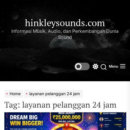
Skip
to
the
hinkleysounds.com
content
Informasi Musik, Audio, dan Perkembangan Dunia
Sound
Menu
Switch
Search
color
mode
Home
layanan pelanggan 24 jam
Tag:
layanan pelanggan 24 jam