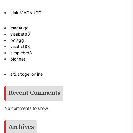
Link MACAUGG
macaugg
visabet88
bolagg
visabet88
simplebet8
pionbet
situs togel online
Recent Comments
No comments to show.
Archives