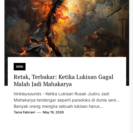
SENI
Retak, Terbakar: Ketika Lukisan Gagal
Malah Jadi Mahakarya
hinkleysounds - Ketika Lukisan Rusak Justru Jadi
Mahakarya terdengar seperti paradoks di dunia seni.
Banyak orang mengira sebuah lukisan harus...
Tania Febriani
May 19, 2026