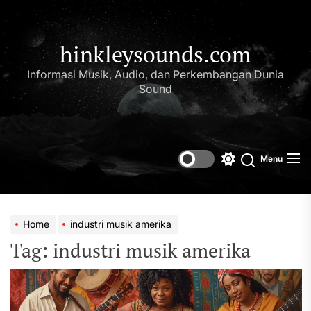
Skip
to
the
hinkleysounds.com
content
Informasi Musik, Audio, dan Perkembangan Dunia
Sound
Menu
Switch
Search
color
mode
Home
industri musik amerika
Tag:
industri musik amerika