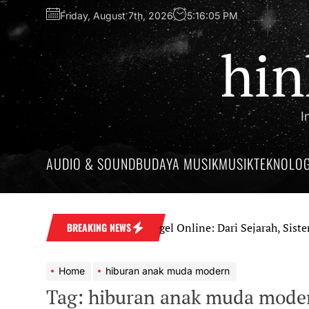
Skip
Friday, August 7th, 2026
5:16:05 PM
to
the
hin
content
I
AUDIO & SOUND
BUDAYA MUSIK
MUSIK
TEKNOLOG
Mengupas Dunia Togel Online: Dari Sejarah, Sistem Ang
BREAKING NEWS
Home
hiburan anak muda modern
Tag:
hiburan anak muda mode