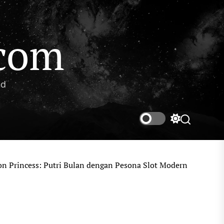
.com
nd
Switch
Search
color
mode
cess: Putri Bulan dengan Pesona Slot Modern