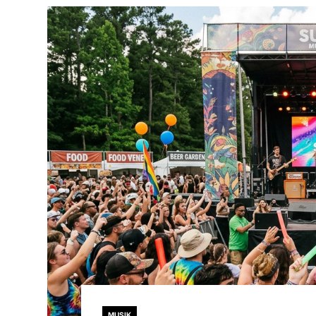
MUSIK