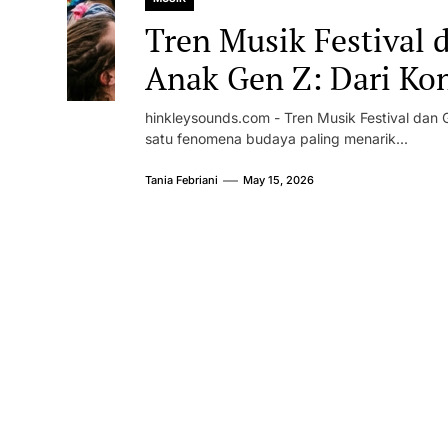
Tren Musik Festival 
Anak Gen Z: Dari Kon
Eksistensi Digital
hinkleysounds.com - Tren Musik Festival dan 
satu fenomena budaya paling menarik...
Tania Febriani
May 15, 2026