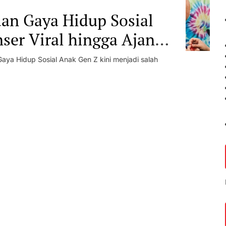
dan Gaya Hidup Sosial
ser Viral hingga Ajang
Gaya Hidup Sosial Anak Gen Z kini menjadi salah