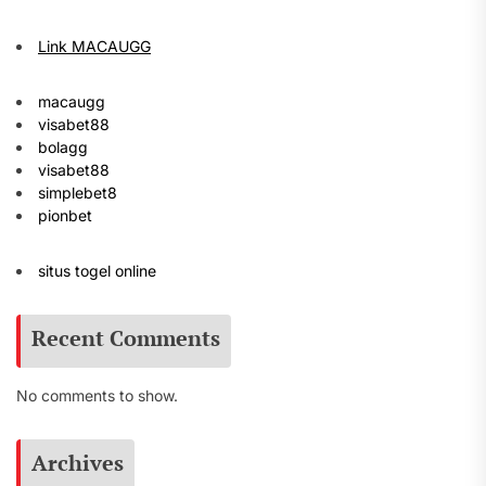
Link MACAUGG
macaugg
visabet88
bolagg
visabet88
simplebet8
pionbet
situs togel online
Recent Comments
No comments to show.
Archives