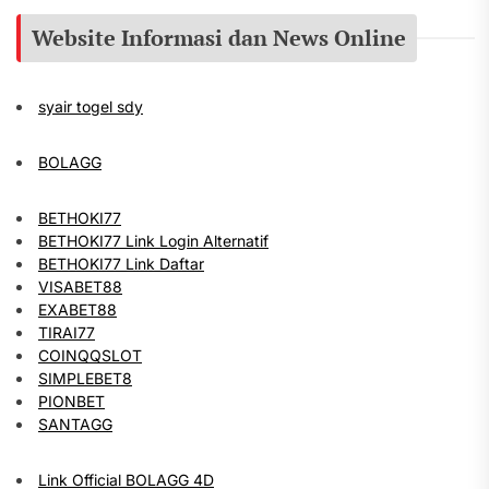
Website Informasi dan News Online
syair togel sdy
BOLAGG
BETHOKI77
BETHOKI77 Link Login Alternatif
BETHOKI77 Link Daftar
VISABET88
EXABET88
TIRAI77
COINQQSLOT
SIMPLEBET8
PIONBET
SANTAGG
Link Official BOLAGG 4D