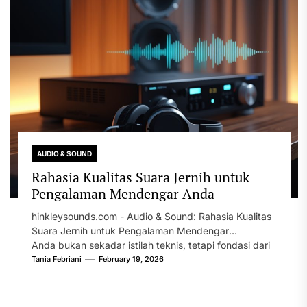
AUDIO & SOUND
Rahasia Kualitas Suara Jernih untuk
Pengalaman Mendengar Anda
hinkleysounds.com - Audio & Sound: Rahasia Kualitas
Suara Jernih untuk Pengalaman Mendengar
Anda bukan sekadar istilah teknis, tetapi fondasi dari
pengalaman...
Tania Febriani
February 19, 2026