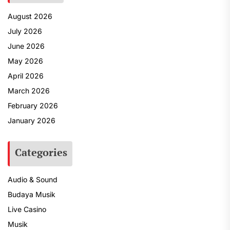
August 2026
July 2026
June 2026
May 2026
April 2026
March 2026
February 2026
January 2026
Categories
Audio & Sound
Budaya Musik
Live Casino
Musik