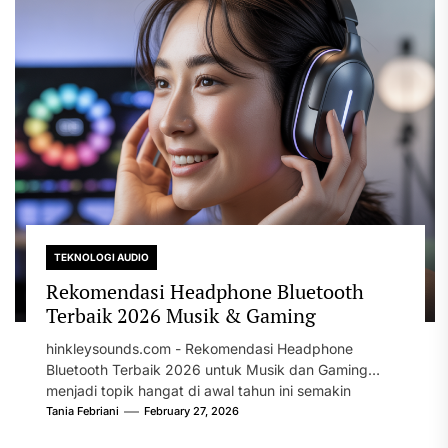
TEKNOLOGI AUDIO
Rekomendasi Headphone Bluetooth
Terbaik 2026 Musik & Gaming
hinkleysounds.com - Rekomendasi Headphone
Bluetooth Terbaik 2026 untuk Musik dan Gaming
menjadi topik hangat di awal tahun ini semakin
banyak...
Tania Febriani
February 27, 2026