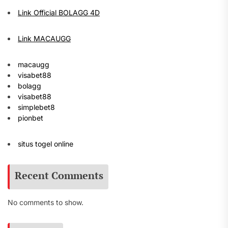
Link Official BOLAGG 4D
Link MACAUGG
macaugg
visabet88
bolagg
visabet88
simplebet8
pionbet
situs togel online
Recent Comments
No comments to show.