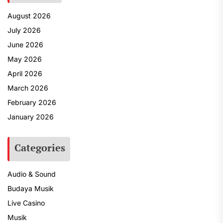
August 2026
July 2026
June 2026
May 2026
April 2026
March 2026
February 2026
January 2026
Categories
Audio & Sound
Budaya Musik
Live Casino
Musik