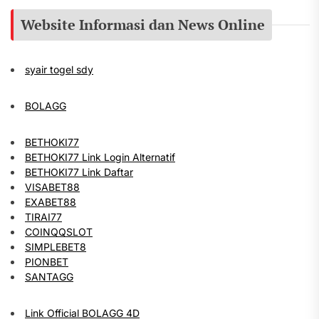
Website Informasi dan News Online
syair togel sdy
BOLAGG
BETHOKI77
BETHOKI77 Link Login Alternatif
BETHOKI77 Link Daftar
VISABET88
EXABET88
TIRAI77
COINQQSLOT
SIMPLEBET8
PIONBET
SANTAGG
Link Official BOLAGG 4D