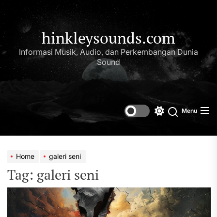
Skip
to
the
hinkleysounds.com
content
Informasi Musik, Audio, dan Perkembangan Dunia
Sound
Menu
Switch
Search
color
mode
Home
galeri seni
Tag:
galeri seni