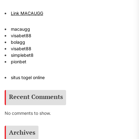
Link MACAUGG
macaugg
visabet88
bolagg
visabet88
simplebet8
pionbet
situs togel online
Recent Comments
No comments to show.
Archives