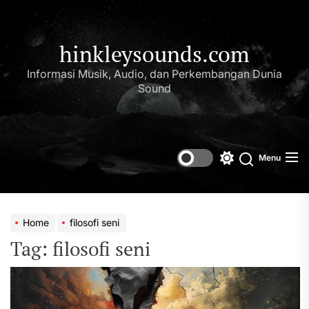
Skip
to
the
hinkleysounds.com
content
Informasi Musik, Audio, dan Perkembangan Dunia
Sound
Menu
Switch
Search
color
mode
Home
filosofi seni
Tag:
filosofi seni