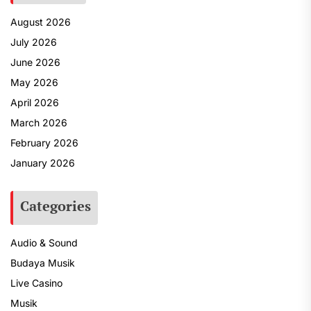
August 2026
July 2026
June 2026
May 2026
April 2026
March 2026
February 2026
January 2026
Categories
Audio & Sound
Budaya Musik
Live Casino
Musik