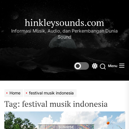
Skip
to
the
hinkleysounds.com
content
Informasi Musik, Audio, dan Perkembangan Dunia
Sound
Menu
Switch
Search
color
mode
Home
festival musik indonesia
Tag:
festival musik indonesia