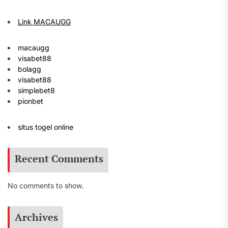
Link MACAUGG
macaugg
visabet88
bolagg
visabet88
simplebet8
pionbet
situs togel online
Recent Comments
No comments to show.
Archives