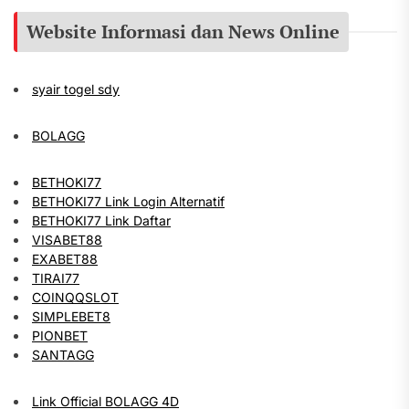
Website Informasi dan News Online
syair togel sdy
BOLAGG
BETHOKI77
BETHOKI77 Link Login Alternatif
BETHOKI77 Link Daftar
VISABET88
EXABET88
TIRAI77
COINQQSLOT
SIMPLEBET8
PIONBET
SANTAGG
Link Official BOLAGG 4D