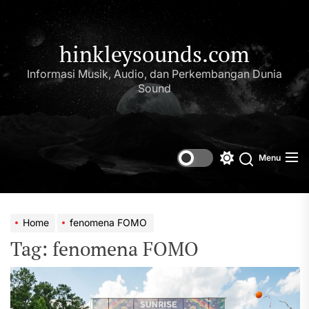
Skip
to
the
hinkleysounds.com
content
Informasi Musik, Audio, dan Perkembangan Dunia
Sound
Menu
Switch
Search
color
mode
Home
fenomena FOMO
Tag:
fenomena FOMO