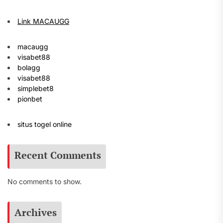
Link MACAUGG
macaugg
visabet88
bolagg
visabet88
simplebet8
pionbet
situs togel online
Recent Comments
No comments to show.
Archives