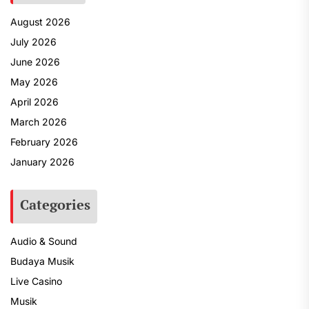
August 2026
July 2026
June 2026
May 2026
April 2026
March 2026
February 2026
January 2026
Categories
Audio & Sound
Budaya Musik
Live Casino
Musik