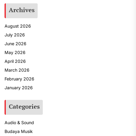
Archives
August 2026
July 2026
June 2026
May 2026
April 2026
March 2026
February 2026
January 2026
Categories
Audio & Sound
Budaya Musik