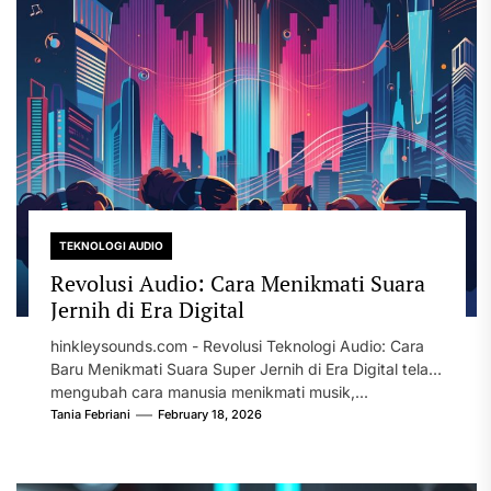
TEKNOLOGI AUDIO
Revolusi Audio: Cara Menikmati Suara
Jernih di Era Digital
hinkleysounds.com - Revolusi Teknologi Audio: Cara
Baru Menikmati Suara Super Jernih di Era Digital telah
mengubah cara manusia menikmati musik,...
Tania Febriani
February 18, 2026