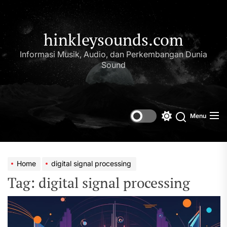
Skip
to
the
hinkleysounds.com
content
Informasi Musik, Audio, dan Perkembangan Dunia
Sound
Menu
Switch
Search
color
mode
Home
digital signal processing
Tag:
digital signal processing