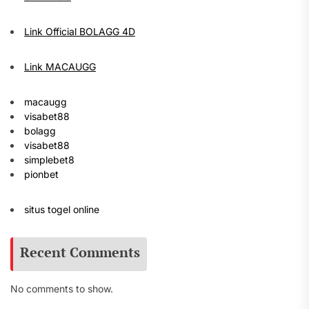
Link Official BOLAGG 4D
Link MACAUGG
macaugg
visabet88
bolagg
visabet88
simplebet8
pionbet
situs togel online
Recent Comments
No comments to show.