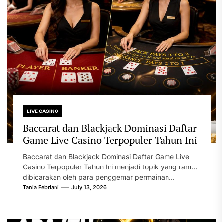
LIVE CASINO
Baccarat dan Blackjack Dominasi Daftar
Game Live Casino Terpopuler Tahun Ini
Baccarat dan Blackjack Dominasi Daftar Game Live
Casino Terpopuler Tahun Ini menjadi topik yang ramai
dibicarakan oleh para penggemar permainan...
Tania Febriani
July 13, 2026