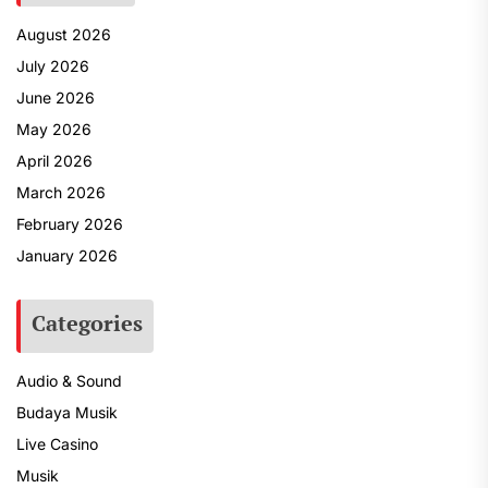
August 2026
July 2026
June 2026
May 2026
April 2026
March 2026
February 2026
January 2026
Categories
Audio & Sound
Budaya Musik
Live Casino
Musik