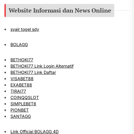
Website Informasi dan News Online
syair togel sdy
BOLAGG
BETHOKI77
BETHOKI77 Link Login Alternatif
BETHOKI77 Link Daftar
VISABET88
EXABET88
TIRAI77
COINQQSLOT
SIMPLEBET8
PIONBET
SANTAGG
Link Official BOLAGG 4D