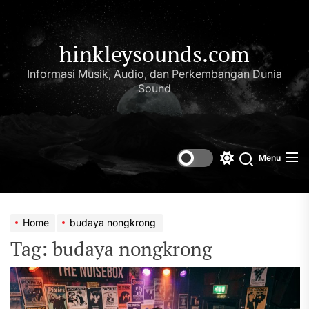
Skip
to
the
hinkleysounds.com
content
Informasi Musik, Audio, dan Perkembangan Dunia
Sound
Menu
Switch
Search
color
mode
Home
budaya nongkrong
Tag:
budaya nongkrong