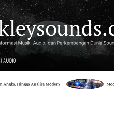
kleysounds
nformasi Musik, Audio, dan Perkembangan Dunia Sou
I AUDIO
ka, Hingga Analisa Modern
Moon Princ