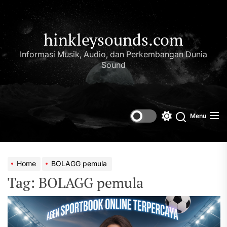
Skip
to
the
hinkleysounds.com
content
Informasi Musik, Audio, dan Perkembangan Dunia
Sound
Menu
Switch
Search
color
mode
Home
BOLAGG pemula
Tag:
BOLAGG pemula