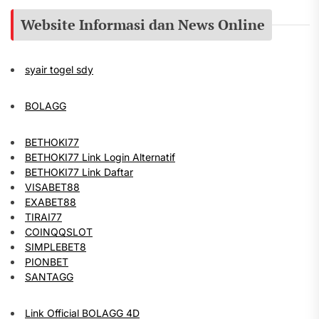
Website Informasi dan News Online
syair togel sdy
BOLAGG
BETHOKI77
BETHOKI77 Link Login Alternatif
BETHOKI77 Link Daftar
VISABET88
EXABET88
TIRAI77
COINQQSLOT
SIMPLEBET8
PIONBET
SANTAGG
Link Official BOLAGG 4D