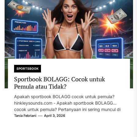
SPORTSBOOK
Sportbook BOLAGG: Cocok untuk
Pemula atau Tidak?
Apakah sportbook BOLAGG cocok untuk pemula?
hinkleysounds.com - Apakah sportbook BOLAGG
cocok untuk pemula? Pertanyaan ini sering muncul di
kalangan...
Tania Febriani
April 3, 2026