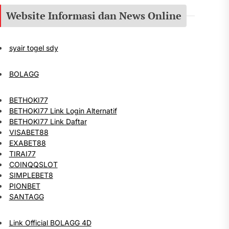
Website Informasi dan News Online
syair togel sdy
BOLAGG
BETHOKI77
BETHOKI77 Link Login Alternatif
BETHOKI77 Link Daftar
VISABET88
EXABET88
TIRAI77
COINQQSLOT
SIMPLEBET8
PIONBET
SANTAGG
Link Official BOLAGG 4D