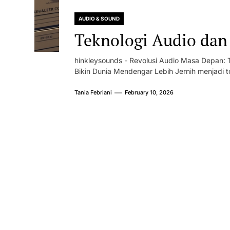
AUDIO & SOUND
Teknologi Audio dan
hinkleysounds - Revolusi Audio Masa Depan:
Bikin Dunia Mendengar Lebih Jernih menjadi to
Tania Febriani
February 10, 2026