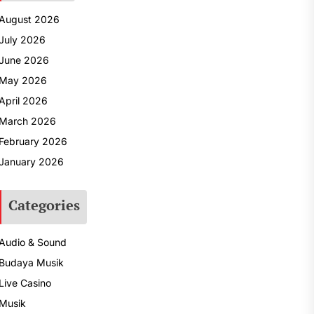
August 2026
July 2026
June 2026
May 2026
April 2026
March 2026
February 2026
January 2026
Categories
Audio & Sound
Budaya Musik
Live Casino
Musik