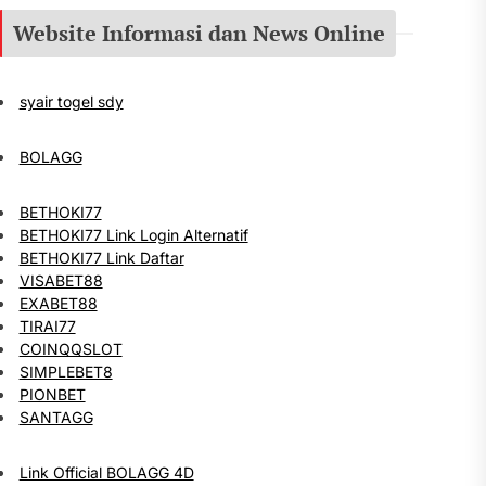
Website Informasi dan News Online
syair togel sdy
BOLAGG
BETHOKI77
BETHOKI77 Link Login Alternatif
BETHOKI77 Link Daftar
VISABET88
EXABET88
TIRAI77
COINQQSLOT
SIMPLEBET8
PIONBET
SANTAGG
Link Official BOLAGG 4D