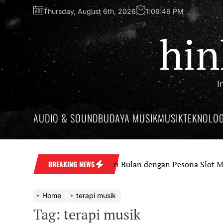
Skip
Thursday, August 6th, 2026
1:06:47 PM
to
the
hin
content
I
AUDIO & SOUND
BUDAYA MUSIK
MUSIK
TEKNOLOG
Moon Princess: Putri Bulan dengan Pesona Slot Modern
BREAKING NEWS
Home
terapi musik
Tag:
terapi musik