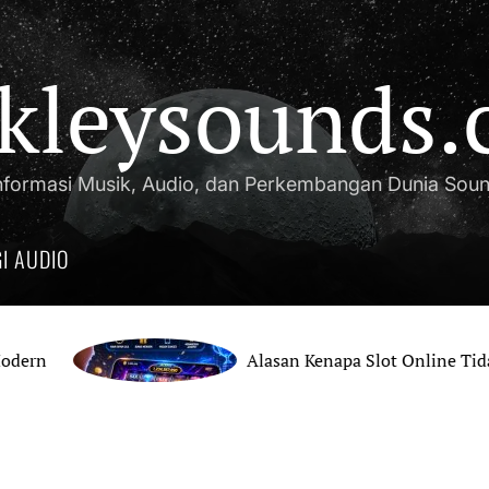
kleysounds
nformasi Musik, Audio, dan Perkembangan Dunia Sou
I AUDIO
Alasan Kenapa Slot Online Tidak Pern