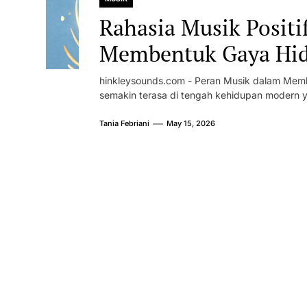
Rahasia Musik Positi
Membentuk Gaya Hid
Stres
hinkleysounds.com - Peran Musik dalam Memb
semakin terasa di tengah kehidupan modern y
Tania Febriani
May 15, 2026