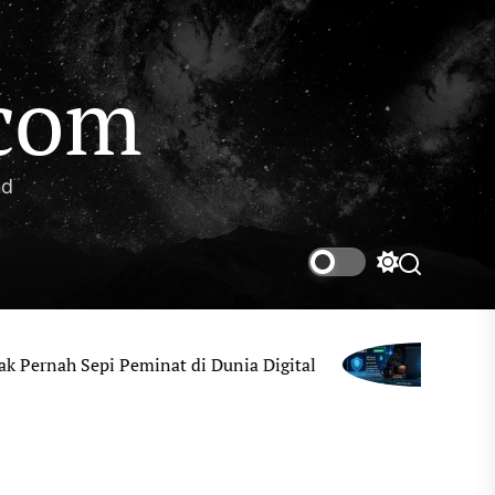
.com
nd
Switch
Search
color
mode
ah Sepi Peminat di Dunia Digital
Car