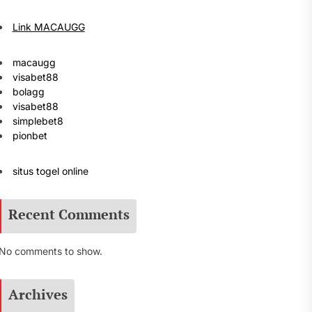
Link MACAUGG
macaugg
visabet88
bolagg
visabet88
simplebet8
pionbet
situs togel online
Recent Comments
No comments to show.
Archives