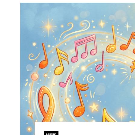
MUSIK