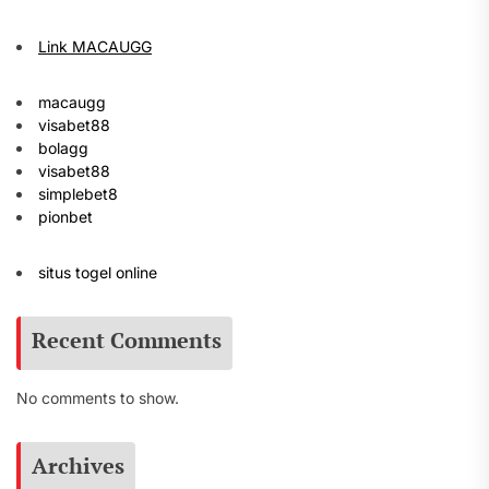
Link MACAUGG
macaugg
visabet88
bolagg
visabet88
simplebet8
pionbet
situs togel online
Recent Comments
No comments to show.
Archives