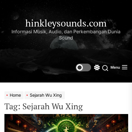
Skip
to
the
hinkleysounds.com
content
Informasi Musik, Audio, dan Perkembangan Dunia
Sound
Menu
Switch
Search
color
mode
Home
Sejarah Wu Xing
Tag:
Sejarah Wu Xing