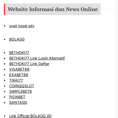
Website Informasi dan News Online
syair togel sdy
BOLAGG
BETHOKI77
BETHOKI77 Link Login Alternatif
BETHOKI77 Link Daftar
VISABET88
EXABET88
TIRAI77
COINQQSLOT
SIMPLEBET8
PIONBET
SANTAGG
Link Official BOLAGG 4D