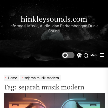
Skip
to
the
hinkleysounds.com
content
Informasi Musik, Audio, dan Perkembangan Dunia
Sound
Menu
Switch
Search
color
mode
Home
sejarah musik modern
Tag:
sejarah musik modern