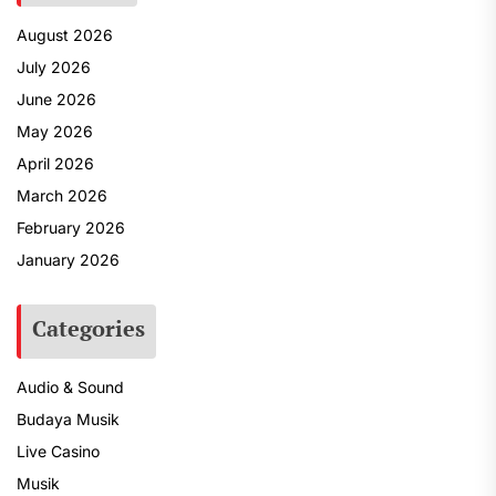
August 2026
July 2026
June 2026
May 2026
April 2026
March 2026
February 2026
January 2026
Categories
Audio & Sound
Budaya Musik
Live Casino
Musik