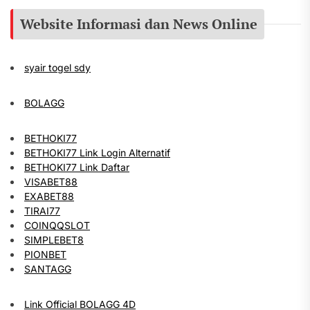
Website Informasi dan News Online
syair togel sdy
BOLAGG
BETHOKI77
BETHOKI77 Link Login Alternatif
BETHOKI77 Link Daftar
VISABET88
EXABET88
TIRAI77
COINQQSLOT
SIMPLEBET8
PIONBET
SANTAGG
Link Official BOLAGG 4D