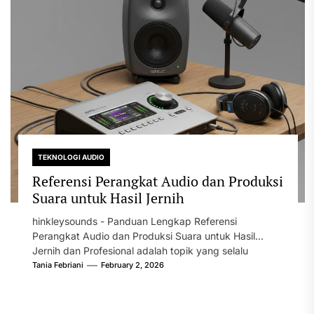
TEKNOLOGI AUDIO
Referensi Perangkat Audio dan Produksi
Suara untuk Hasil Jernih
hinkleysounds - Panduan Lengkap Referensi
Perangkat Audio dan Produksi Suara untuk Hasil
Jernih dan Profesional adalah topik yang selalu
relevan...
Tania Febriani
February 2, 2026