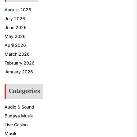
August 2026
July 2026
June 2026
May 2026
April 2026
March 2026
February 2026
January 2026
Categories
Audio & Sound
Budaya Musik
Live Casino
Musik