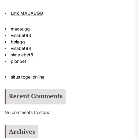
Link MACAUGG
macaugg
visabet88
bolagg
visabet88
simplebet8
pionbet
situs togel online
Recent Comments
No comments to show.
Archives