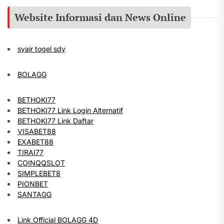
Website Informasi dan News Online
syair togel sdy
BOLAGG
BETHOKI77
BETHOKI77 Link Login Alternatif
BETHOKI77 Link Daftar
VISABET88
EXABET88
TIRAI77
COINQQSLOT
SIMPLEBET8
PIONBET
SANTAGG
Link Official BOLAGG 4D