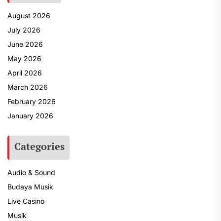
August 2026
July 2026
June 2026
May 2026
April 2026
March 2026
February 2026
January 2026
Categories
Audio & Sound
Budaya Musik
Live Casino
Musik