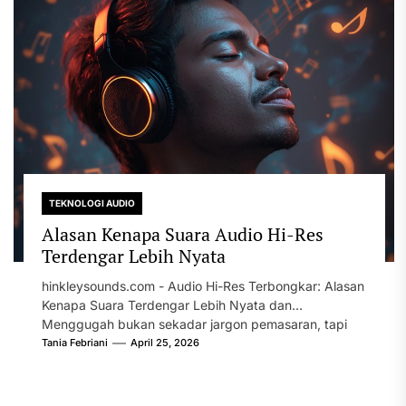
TEKNOLOGI AUDIO
Alasan Kenapa Suara Audio Hi-Res
Terdengar Lebih Nyata
hinkleysounds.com - Audio Hi-Res Terbongkar: Alasan
Kenapa Suara Terdengar Lebih Nyata dan
Menggugah bukan sekadar jargon pemasaran, tapi
sebuah pengalaman...
Tania Febriani
April 25, 2026