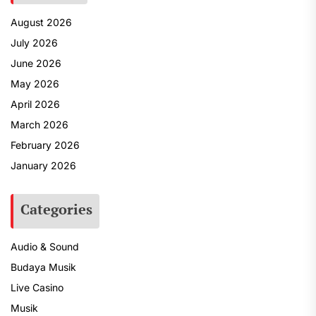
August 2026
July 2026
June 2026
May 2026
April 2026
March 2026
February 2026
January 2026
Categories
Audio & Sound
Budaya Musik
Live Casino
Musik