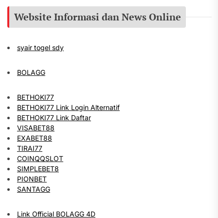
Website Informasi dan News Online
syair togel sdy
BOLAGG
BETHOKI77
BETHOKI77 Link Login Alternatif
BETHOKI77 Link Daftar
VISABET88
EXABET88
TIRAI77
COINQQSLOT
SIMPLEBET8
PIONBET
SANTAGG
Link Official BOLAGG 4D