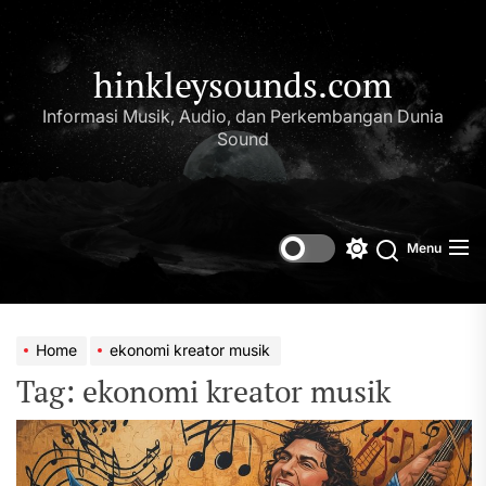
Skip
to
the
hinkleysounds.com
content
Informasi Musik, Audio, dan Perkembangan Dunia
Sound
Menu
Switch
Search
color
mode
Home
ekonomi kreator musik
Tag:
ekonomi kreator musik