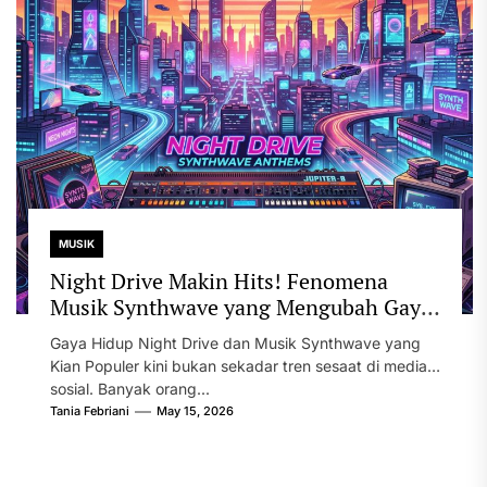
MUSIK
Night Drive Makin Hits! Fenomena
Musik Synthwave yang Mengubah Gaya
Hidup Anak Malam
Gaya Hidup Night Drive dan Musik Synthwave yang
Kian Populer kini bukan sekadar tren sesaat di media
sosial. Banyak orang...
Tania Febriani
May 15, 2026