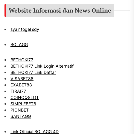
Website Informasi dan News Online
syair togel sdy
BOLAGG
BETHOKI77
BETHOKI77 Link Login Alternatif
BETHOKI77 Link Daftar
VISABET88
EXABET88
TIRAI77
COINQQSLOT
SIMPLEBET8
PIONBET
SANTAGG
Link Official BOLAGG 4D